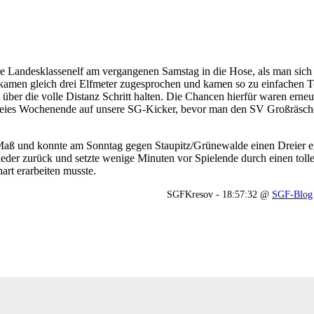
ere Landesklassenelf am vergangenen Samstag in die Hose, als man si
kamen gleich drei Elfmeter zugesprochen und kamen so zu einfachen T
über die volle Distanz Schritt halten. Die Chancen hierfür waren erneu
freies Wochenende auf unsere SG-Kicker, bevor man den SV Großräsch
Maß und konnte am Sonntag gegen Staupitz/Grünewalde einen Dreier ei
er zurück und setzte wenige Minuten vor Spielende durch einen toll
art erarbeiten musste.
SGFKresov - 18:57:32 @
SGF-Blog