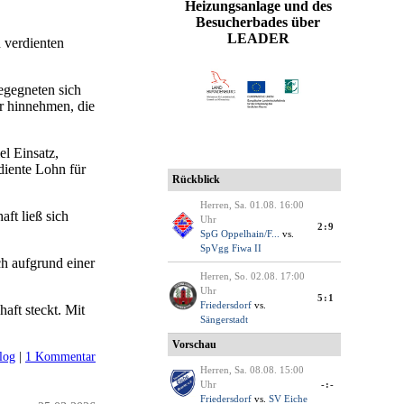
Heizungsanlage und des
Besucherbades über
LEADER
 verdienten
egegneten sich
er hinnehmen, die
el Einsatz,
diente Lohn für
ft ließ sich
ch aufgrund einer
aft steckt. Mit
log
|
1 Kommentar