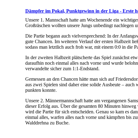
Dämpfer im Pokal, Punktgewinn in der Liga - Erste ho
Unsere 1. Mannschaft hatte am Wochenende ein wichtiges
Großräschen wollten unsere Jungs unbedingt nachlegen un
Die Partie begann auch vielversprechend: In der Anfangsvi
gute Chancen. Im weiteren Verlauf der ersten Halbzeit l
sodass man letztlich auch froh war, mit einem 0:0 in die 
In der zweiten Halbzeit plätscherte das Spiel zunächst etw
daraufhin noch einmal alles nach vorne und wurde belohn
verwandelte sicher zum 1:1-Endstand.
Gemessen an den Chancen hätte man sich auf Friedersdorfe
aus zwei Spielen sind daher eine solide Ausbeute – auch 
punkten konnte.
Unsere 2. Männermannschaft hatte am vergangenen Samstag
dieser Erfolg aus. Über die gesamten 80 Minuten hinweg wa
wird die Partie für sich entscheiden. Genau so kam es d
einmal alles, warfen alles nach vorne und kämpften bis z
Walddrehna zu Buche.