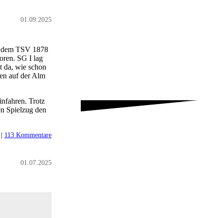
01.09.2025
ch dem TSV 1878
oren. SG I lag
t da, wie schon
en auf der Alm
nfahren. Trotz
en Spielzug den
|
113 Kommentare
01.07.2025