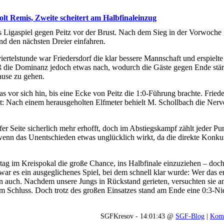
lt Remis, Zweite scheitert am Halbfinaleinzug
 Ligaspiel gegen Peitz vor der Brust. Nach dem Sieg in der Vorwoche
d den nächsten Dreier einfahren.
ertelstunde war Friedersdorf die klar bessere Mannschaft und erspielte
ieß die Dominanz jedoch etwas nach, wodurch die Gäste gegen Ende stä
Pause zu gehen.
as vor sich hin, bis eine Ecke von Peitz die 1:0-Führung brachte. Fried
t: Nach einem herausgeholten Elfmeter behielt M. Schollbach die Ner
r Seite sicherlich mehr erhofft, doch im Abstiegskampf zählt jeder Pun
wenn das Unentschieden etwas unglücklich wirkt, da die direkte Konkur
 im Kreispokal die große Chance, ins Halbfinale einzuziehen – doch 
r es ein ausgeglichenes Spiel, bei dem schnell klar wurde: Wer das ers
ann auch. Nachdem unsere Jungs in Rückstand gerieten, versuchten sie
um Schluss. Doch trotz des großen Einsatzes stand am Ende eine 0:3-N
SGFKresov - 14:01:43 @
SGF-Blog
|
Komm