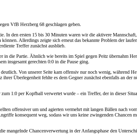
egen VfB Herzberg 68 geschlagen geben.
tie. In den ersten 15 bis 30 Minuten waren wir die aktivere Mannschaft,
 können. Allerdings zeigte sich erneut das bekannte Problem der laufe
diente Treffer zunächst ausblieb.
 in die Partie. Ähnlich wie bereits im Spiel gegen Peitz übernahm He
nem insgesamt gerechten 0:0 in die Pause ging.
 deutlich. Von unserer Seite kam offensiv nur noch wenig, während He
 ihrer Überlegenheit fehlte es dem Gegner zunächst ebenfalls an der n
 zum 1:0 per Kopfball verwertet wurde – ein Treffer, der in dieser Situ
tellten offensiver um und agierten vermehrt mit langen Bällen nach vor
 Angriffe konsequent weg, sodass wir uns keine zwingenden Chancen me
m die mangelnde Chancenverwertung in der Anfangsphase den Unterschi