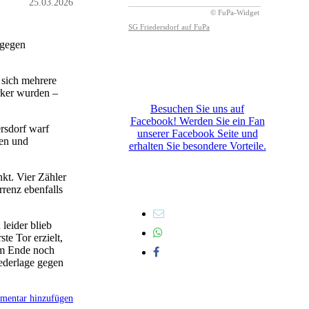
25.03.2026
 gegen
 sich mehrere
rker wurden –
Besuchen Sie uns auf
Facebook! Werden Sie ein Fan
ersdorf warf
unserer Facebook Seite und
ven und
erhalten Sie besondere Vorteile.
kt. Vier Zähler
renz ebenfalls
leider blieb
te Tor erzielt,
 am Ende noch
iederlage gegen
entar hinzufügen