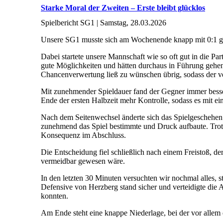
Starke Moral der Zweiten – Erste bleibt glücklos
Spielbericht SG1 | Samstag, 28.03.2026
Unsere SG1 musste sich am Wochenende knapp mit 0:1 g
Dabei startete unsere Mannschaft wie so oft gut in die Par
gute Möglichkeiten und hätten durchaus in Führung gehen
Chancenverwertung ließ zu wünschen übrig, sodass der ver
Mit zunehmender Spieldauer fand der Gegner immer besser
Ende der ersten Halbzeit mehr Kontrolle, sodass es mit ei
Nach dem Seitenwechsel änderte sich das Spielgeschehen
zunehmend das Spiel bestimmte und Druck aufbaute. Trotz
Konsequenz im Abschluss.
Die Entscheidung fiel schließlich nach einem Freistoß, der
vermeidbar gewesen wäre.
In den letzten 30 Minuten versuchten wir nochmal alles, s
Defensive von Herzberg stand sicher und verteidigte die
konnten.
Am Ende steht eine knappe Niederlage, bei der vor alle