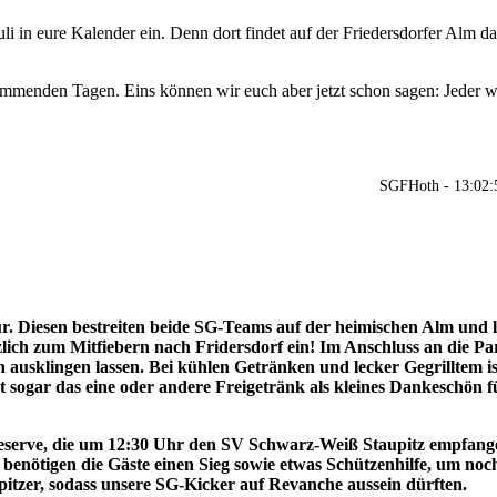
 in eure Kalender ein. Denn dort findet auf der Friedersdorfer Alm da
ommenden Tagen. Eins können wir euch aber jetzt schon sagen: Jeder wi
SGFHoth - 13:02:
Tür. Diesen bestreiten beide SG-Teams auf der heimischen Alm und 
lich zum Mitfiebern nach Fridersdorf ein! Im Anschluss an die Pa
usklingen lassen. Bei kühlen Getränken und lecker Gegrilltem is
gt sogar das eine oder andere Freigetränk als kleines Dankeschön f
eserve, die um 12:30 Uhr den SV Schwarz-Weiß Staupitz empfan
benötigen die Gäste einen Sieg sowie etwas Schützenhilfe, um noch
upitzer, sodass unsere SG-Kicker auf Revanche aussein dürften.