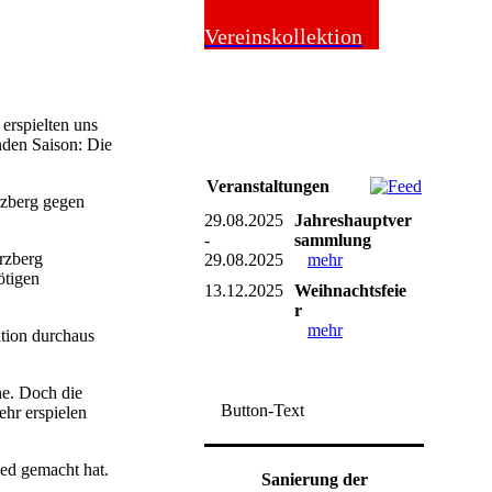
Online-Shop
Vereinskollektion
 erspielten uns
nden Saison: Die
Veranstaltungen
rzberg gegen
29.08.2025
Jahreshauptver
-
sammlung
rzberg
29.08.2025
mehr
ötigen
13.12.2025
Weihnachtsfeie
r
mehr
ation durchaus
ne. Doch die
Button-Text
hr erspielen
ed gemacht hat.
Sanierung der