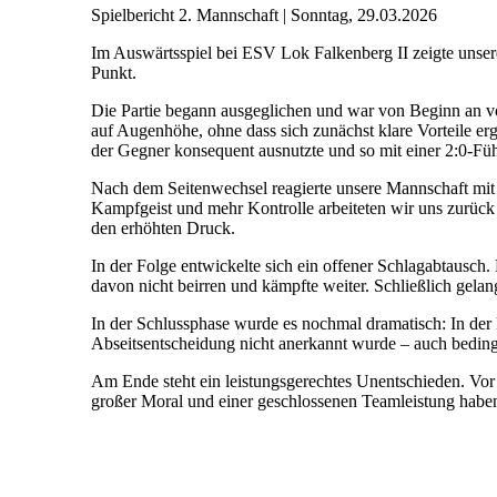
Spielbericht 2. Mannschaft | Sonntag, 29.03.2026
Im Auswärtsspiel bei ESV Lok Falkenberg II zeigte unser
Punkt.
Die Partie begann ausgeglichen und war von Beginn an vo
auf Augenhöhe, ohne dass sich zunächst klare Vorteile er
der Gegner konsequent ausnutzte und so mit einer 2:0-Füh
Nach dem Seitenwechsel reagierte unsere Mannschaft mit ei
Kampfgeist und mehr Kontrolle arbeiteten wir uns zurück i
den erhöhten Druck.
In der Folge entwickelte sich ein offener Schlagabtausch.
davon nicht beirren und kämpfte weiter. Schließlich gela
In der Schlussphase wurde es nochmal dramatisch: In der l
Abseitsentscheidung nicht anerkannt wurde – auch beding
Am Ende steht ein leistungsgerechtes Unentschieden. Vor a
großer Moral und einer geschlossenen Teamleistung haben 