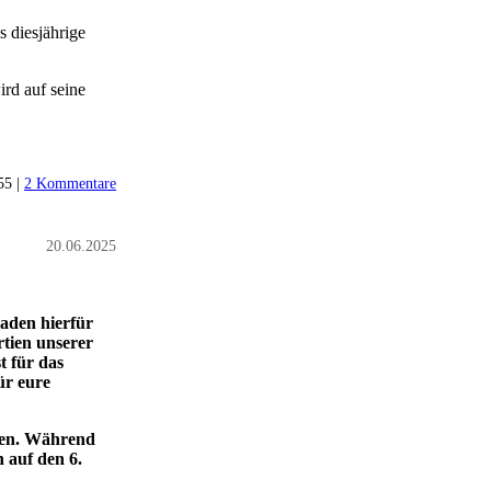
s diesjährige
rd auf seine
55 |
2 Kommentare
20.06.2025
laden hierfür
rtien unserer
t für das
ür eure
gen. Während
 auf den 6.