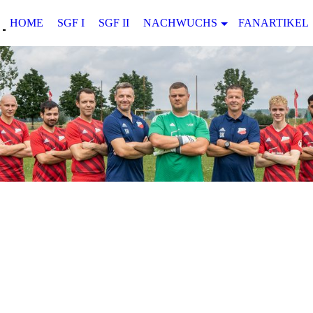
HOME
SGF I
SGF II
NACHWUCHS
FANARTIKEL