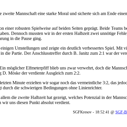
e zweite Mannschaft eine starke Moral und sicherte sich am Ende einen
n einer robusten Spielweise auf beiden Seiten geprägt. Beide Teams b
gaben. Dennoch mussten wir in der ersten Halbzeit zwei unnötige Fehl
rung in die Pause ging.
nigen Umstellungen und zeigte ein deutlich verbessertes Spiel. Mit vi
n die Partie. Der Anschlusstreffer durch B. Janitz zum 2:1 war der ver
 Ein möglicher Elfmeterpfiff blieb uns zwar verwehrt, doch die Mannscha
ng D. Möske der verdiente Ausgleich zum 2:2.
etzten Minute erzielten wir sogar noch das vermeintliche 3:2, das jedo
t durch die schwierigen Bedingungen ohne Linienrichter.
llem die zweite Halbzeit hat gezeigt, welches Potenzial in der Mannsch
wir uns diesen Punkt absolut verdient.
SGFKresov - 18:52:41 @
SGF-B