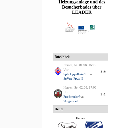
Heizungsanlage und des
Besucherbades über
LEADER
entar hinzufügen
euen Saison 24/25 »