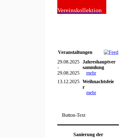
Online-Shop
Vereinskollektion
em zweiten
ür ein Start! 🚀
Veranstaltungen
itz. Perfekter
29.08.2025
Jahreshauptver
-
sammlung
m 2:0 in die
29.08.2025
mehr
13.12.2025
Weihnachtsfeie
ool und setzten
r
mehr
en. 🎯
Button-Text
am Ende steht
Sanierung der
tzt ist erstmal