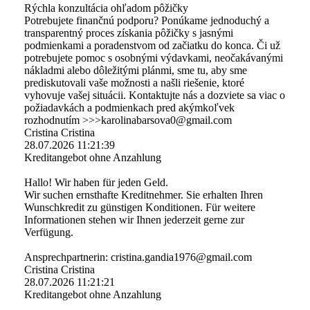
Rýchla konzultácia ohľadom pôžičky
Potrebujete finančnú podporu? Ponúkame jednoduchý a
transparentný proces získania pôžičky s jasnými
podmienkami a poradenstvom od začiatku do konca. Či už
potrebujete pomoc s osobnými výdavkami, neočakávanými
nákladmi alebo dôležitými plánmi, sme tu, aby sme
prediskutovali vaše možnosti a našli riešenie, ktoré
vyhovuje vašej situácii. Kontaktujte nás a dozviete sa viac o
požiadavkách a podmienkach pred akýmkoľvek
rozhodnutím >>>karolinabarsova0@­gmail.­com
Cristina Cristina
28.07.2026
11:21:39
Kreditangebot ohne Anzahlung
Hallo! Wir haben für jeden Geld.
Wir suchen ernsthafte Kreditnehmer. Sie erhalten Ihren
Wunschkredit zu günstigen Konditionen. Für weitere
Informationen stehen wir Ihnen jederzeit gerne zur
Verfügung.
Ansprechpartnerin: cristina.­gandia1976@­gmail.­com
Cristina Cristina
28.07.2026
11:21:21
Kreditangebot ohne Anzahlung