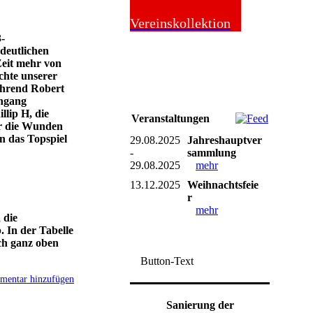
Online-Shop
Vereinskollektion
3-
 deutlichen
Zeit mehr von
chte unserer
ährend Robert
chgang
llip H, die
Veranstaltungen
er die Wunden
n das Topspiel
29.08.2025
Jahreshauptver
-
sammlung
29.08.2025
mehr
13.12.2025
Weihnachtsfeie
r
mehr
 die
. In der Tabelle
ach ganz oben
Button-Text
entar hinzufügen
Sanierung der