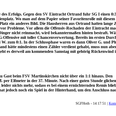
e des Erfolgs. Gegen den SV Eintracht Ortrand fuhr SG I einen 0:
llenplatz. Wo man auf dem Papier seiner Favoritenrolle mit diesem
 Platz ein anderes Bild. Die Hausherren aus Ortrand hatten lange 
r vor Probleme. Vor allem die Offensiv-Rochaden der Eintracht ma
 Dinger nicht reinmacht, wird bekanntermaßen hinten bestraft. W
e SG-Offensive mit toller Chancenverwertung. Bereits im ersten Dur
 W. zum 0:1. In der Schlussphase waren es dann Oliver G. und Phi
rand hätte mindestens einen Zähler verdient gehabt, muss nun ab
r geht es derweil am kommenden Samstag mit gehörig Rückenwind i
u Gast beim FSV Martinskirchen nicht über ein 1:1 hinaus. Den
. per Elfmeter in der 37. Minute. Nach einer guten Stunde glichen
leider nichts mehr, sodass es bei einem ernüchternden Remis blieb
 hat jedoch noch ein Spiel in der Hinterhand, um den Anschluss n
SGFHoth - 14:17:51 |
Komm