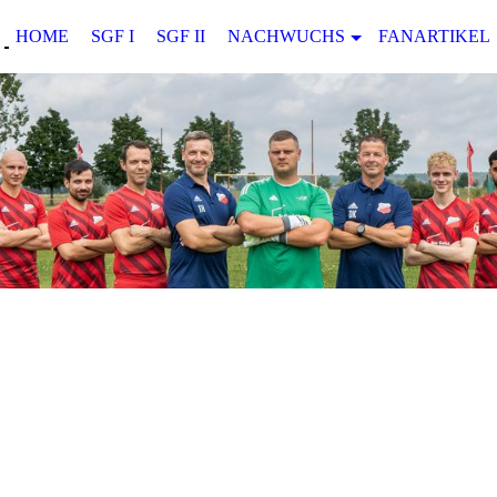
HOME
SGF I
SGF II
NACHWUCHS
FANARTIKEL