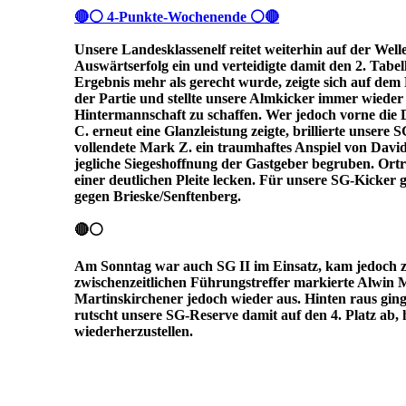
🔴⚪ 4-Punkte-Wochenende ⚪🔴
Unsere Landesklassenelf reitet weiterhin auf der Well
Auswärtserfolg ein und verteidigte damit den 2. Tabe
Ergebnis mehr als gerecht wurde, zeigte sich auf dem
der Partie und stellte unsere Almkicker immer wiede
Hintermannschaft zu schaffen. Wer jedoch vorne die
C. erneut eine Glanzleistung zeigte, brillierte unser
vollendete Mark Z. ein traumhaftes Anspiel von David
jegliche Siegeshoffnung der Gastgeber begruben. Ort
einer deutlichen Pleite lecken. Für unsere SG-Kicke
gegen Brieske/Senftenberg.
🔴⚪
Am Sonntag war auch SG II im Einsatz, kam jedoch z
zwischenzeitlichen Führungstreffer markierte Alwin M
Martinskirchener jedoch wieder aus. Hinten raus ging 
rutscht unsere SG-Reserve damit auf den 4. Platz ab,
wiederherzustellen.