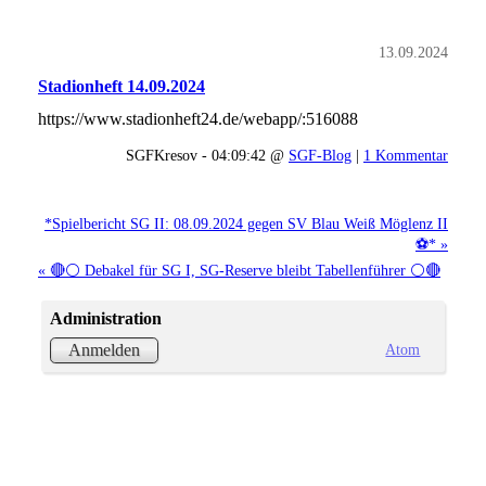
13.09.2024
Stadionheft 14.09.2024
https://www.stadionheft24.de/webapp/:516088
SGFKresov - 04:09:42 @
SGF-Blog
|
1 Kommentar
*Spielbericht SG II: 08.09.2024 gegen SV Blau Weiß Möglenz II
⚽* »
« 🔴⚪ Debakel für SG I, SG-Reserve bleibt Tabellenführer ⚪🔴
Administration
Atom
Anmelden