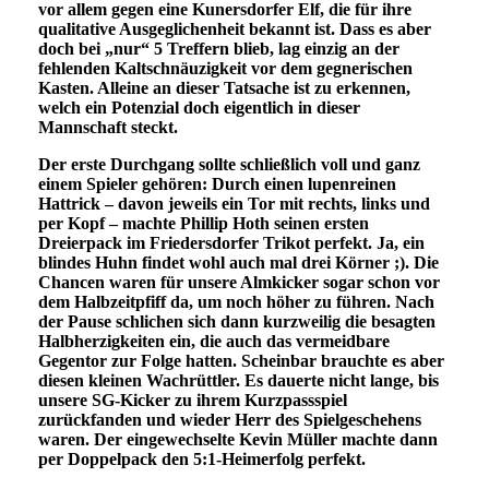
vor allem gegen eine Kunersdorfer Elf, die für ihre
qualitative Ausgeglichenheit bekannt ist. Dass es aber
doch bei „nur“ 5 Treffern blieb, lag einzig an der
fehlenden Kaltschnäuzigkeit vor dem gegnerischen
Kasten. Alleine an dieser Tatsache ist zu erkennen,
welch ein Potenzial doch eigentlich in dieser
Mannschaft steckt.
Der erste Durchgang sollte schließlich voll und ganz
einem Spieler gehören: Durch einen lupenreinen
Hattrick – davon jeweils ein Tor mit rechts, links und
per Kopf – machte Phillip Hoth seinen ersten
Dreierpack im Friedersdorfer Trikot perfekt. Ja, ein
blindes Huhn findet wohl auch mal drei Körner ;). Die
Chancen waren für unsere Almkicker sogar schon vor
dem Halbzeitpfiff da, um noch höher zu führen. Nach
der Pause schlichen sich dann kurzweilig die besagten
Halbherzigkeiten ein, die auch das vermeidbare
Gegentor zur Folge hatten. Scheinbar brauchte es aber
diesen kleinen Wachrüttler. Es dauerte nicht lange, bis
unsere SG-Kicker zu ihrem Kurzpassspiel
zurückfanden und wieder Herr des Spielgeschehens
waren. Der eingewechselte Kevin Müller machte dann
per Doppelpack den 5:1-Heimerfolg perfekt.