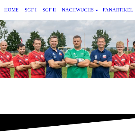
HOME
SGF I
SGF II
NACHWUCHS
FANARTIKEL