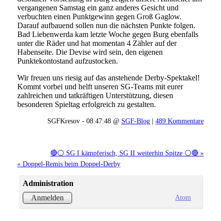
vergangenen Samstag ein ganz anderes Gesicht und
verbuchten einen Punktgewinn gegen Groß Gaglow.
Darauf aufbauend sollen nun die nächsten Punkte folgen.
Bad Liebenwerda kam letzte Woche gegen Burg ebenfalls
unter die Räder und hat momentan 4 Zähler auf der
Habenseite. Die Devise wird sein, den eigenen
Punktekontostand aufzustocken.
Wir freuen uns riesig auf das anstehende Derby-Spektakel!
Kommt vorbei und helft unseren SG-Teams mit eurer
zahlreichen und tatkräftigen Unterstützung, diesen
besonderen Spieltag erfolgreich zu gestalten.
SGFKresov - 08:47:48 @
SGF-Blog
|
489 Kommentare
🔴⚪ SG I kämpferisch, SG II weiterhin Spitze ⚪🔴 »
« Doppel-Remis beim Doppel-Derby
Administration
Atom
Anmelden