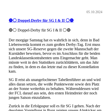
05.10.2024
🔴⚪ Doppel-Derby für SG I & II ⚪🔴
🔴⚪ Doppel-Derby für SG I & II ⚪🔴
Der morgige Samstag hat es wahrlich in sich, denn in Bad
Liebenwerda kommt es zum großen Derby-Tag. Erst muss
sich unsere SG-Reserve gegen die zweite Mannschaft der
Kurstädter beweisen, bevor es im Anschluss für die beiden
Landesklassenkontrahenten ums Eingemachte geht. Man
müsste weit in den Statistiken zurückblättern, um das Jahr
zu finden, in dem es das letzte mal zu dieser Konstellation
kam.
SG II reist als unangefochtener Tabellenführer an und wird
alles daran setzen, die weiße Punkteweste sowie den Platz
an der Sonne weiterhin zu behalten. Währenddessen wird
der FCL darauf aus sein, den ersten Heimdreier der noch
jungen Saison einzufahren.
Zurück in die Erfolgsspur soll es für SG I gehen. Nach der
desolaten Vorstellung in Burg zeigten unsere Almkicker am