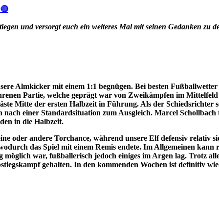
⚪🔴
stiegen und versorgt euch ein weiteres Mal mit seinen Gedanken zu d
ere Almkicker mit einem 1:1 begnügen. Bei besten Fußballwetter
rfahrenen Partie, welche geprägt war von Zweikämpfen im Mittelfel
äste Mitte der ersten Halbzeit in Führung. Als der Schiedsrichter
 nach einer Standardsituation zum Ausgleich. Marcel Schollbach 
den in die Halbzeit.
eine oder andere Torchance, während unsere Elf defensiv relativ si
wodurch das Spiel mit einem Remis endete. Im Allgemeinen kann 
 möglich war, fußballerisch jedoch einiges im Argen lag. Trotz a
stiegskampf gehalten.
In den kommenden Wochen ist definitiv wie