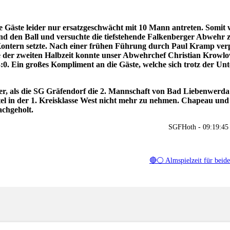
ie Gäste leider nur ersatzgeschwächt mit 10 Mann antreten. Somit 
hend den Ball und versuchte die tiefstehende Falkenberger Abwehr
ontern setzte. Nach einer frühen Führung durch Paul Kramp verpa
e der zweiten Halbzeit konnte unser Abwehrchef Christian Krowlo
3:0. Ein großes Kompliment an die Gäste, welche sich trotz der Unt
er, als die SG Gräfendorf die 2. Mannschaft von Bad Liebenwerda
tel in der 1. Kreisklasse West nicht mehr zu nehmen. Chapeau und
achgeholt.
SGFHoth - 09:19:45
🔴⚪ Almspielzeit für bei