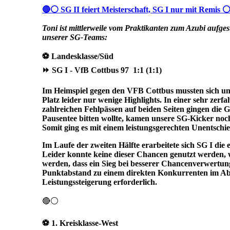
🔴⚪ SG II feiert Meisterschaft, SG I nur mit Remis 
Toni ist mittlerweile vom Praktikanten zum Azubi aufge
unserer SG-Teams:
⚽️ Landesklasse/Süd
⏩ SG I - VfB Cottbus 97 1:1 (1:1)
Im Heimspiel gegen den VFB Cottbus mussten sich uns
Platz leider nur wenige Highlights. In einer sehr ze
zahlreichen Fehlpässen auf beiden Seiten gingen die G
Pausentee bitten wollte, kamen unsere SG-Kicker noch
Somit ging es mit einem leistungsgerechten Unentschie
Im Laufe der zweiten Hälfte erarbeitete sich SG I die 
Leider konnte keine dieser Chancen genutzt werden, 
werden, dass ein Sieg bei besserer Chancenverwertung
Punktabstand zu einem direkten Konkurrenten im Ab
Leistungssteigerung erforderlich.
🔴⚪
⚽️ 1. Kreisklasse-West