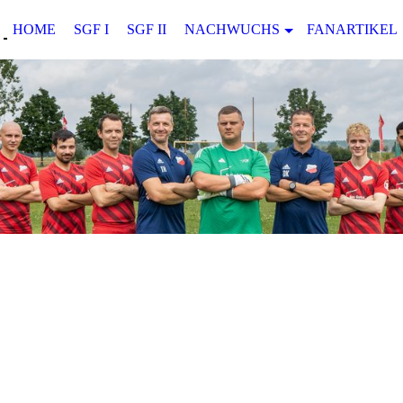
HOME
SGF I
SGF II
NACHWUCHS
FANARTIKEL