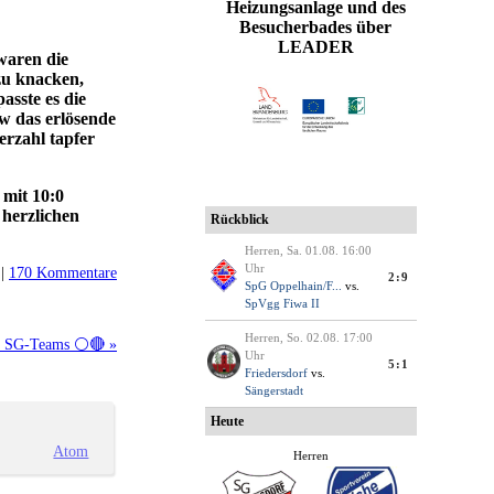
Heizungsanlage und des
Besucherbades über
LEADER
waren die
 zu knacken,
sste es die
w das erlösende
erzahl tapfer
 mit 10:0
 herzlichen
 |
170 Kommentare
de SG-Teams ⚪🔴 »
Atom