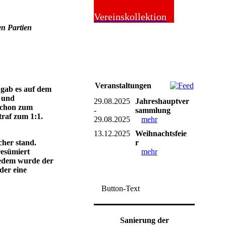
Online-Shop
Vereinskollektion
en Partien
Veranstaltungen
 gab es auf dem
d und
29.08.2025
Jahreshauptver
 schon zum
-
sammlung
traf zum 1:1.
29.08.2025
mehr
13.12.2025
Weihnachtsfeie
cher stand.
r
resümiert
mehr
lledem wurde der
der eine
Button-Text
Sanierung der