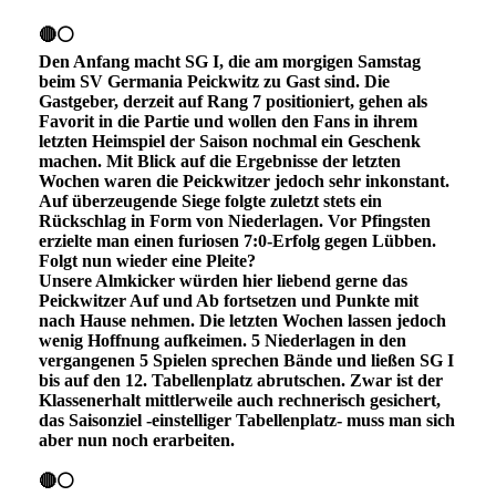
🔴⚪
Den Anfang macht SG I, die am morgigen Samstag
beim SV Germania Peickwitz zu Gast sind. Die
Gastgeber, derzeit auf Rang 7 positioniert, gehen als
Favorit in die Partie und wollen den Fans in ihrem
letzten Heimspiel der Saison nochmal ein Geschenk
machen. Mit Blick auf die Ergebnisse der letzten
Wochen waren die Peickwitzer jedoch sehr inkonstant.
Auf überzeugende Siege folgte zuletzt stets ein
Rückschlag in Form von Niederlagen. Vor Pfingsten
erzielte man einen furiosen 7:0-Erfolg gegen Lübben.
Folgt nun wieder eine Pleite?
Unsere Almkicker würden hier liebend gerne das
Peickwitzer Auf und Ab fortsetzen und Punkte mit
nach Hause nehmen. Die letzten Wochen lassen jedoch
wenig Hoffnung aufkeimen. 5 Niederlagen in den
vergangenen 5 Spielen sprechen Bände und ließen SG I
bis auf den 12. Tabellenplatz abrutschen. Zwar ist der
Klassenerhalt mittlerweile auch rechnerisch gesichert,
das Saisonziel -einstelliger Tabellenplatz- muss man sich
aber nun noch erarbeiten.
🔴⚪