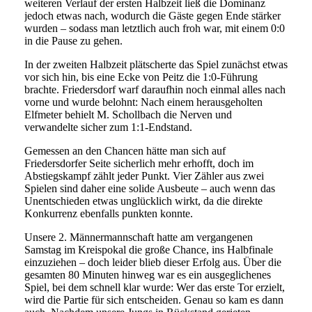
weiteren Verlauf der ersten Halbzeit ließ die Dominanz
jedoch etwas nach, wodurch die Gäste gegen Ende stärker
wurden – sodass man letztlich auch froh war, mit einem 0:0
in die Pause zu gehen.
In der zweiten Halbzeit plätscherte das Spiel zunächst etwas
vor sich hin, bis eine Ecke von Peitz die 1:0-Führung
brachte. Friedersdorf warf daraufhin noch einmal alles nach
vorne und wurde belohnt: Nach einem herausgeholten
Elfmeter behielt M. Schollbach die Nerven und
verwandelte sicher zum 1:1-Endstand.
Gemessen an den Chancen hätte man sich auf
Friedersdorfer Seite sicherlich mehr erhofft, doch im
Abstiegskampf zählt jeder Punkt. Vier Zähler aus zwei
Spielen sind daher eine solide Ausbeute – auch wenn das
Unentschieden etwas unglücklich wirkt, da die direkte
Konkurrenz ebenfalls punkten konnte.
Unsere 2. Männermannschaft hatte am vergangenen
Samstag im Kreispokal die große Chance, ins Halbfinale
einzuziehen – doch leider blieb dieser Erfolg aus. Über die
gesamten 80 Minuten hinweg war es ein ausgeglichenes
Spiel, bei dem schnell klar wurde: Wer das erste Tor erzielt,
wird die Partie für sich entscheiden. Genau so kam es dann