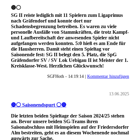
🔴⚪
SG II reiste lediglich mit 11 Spielern zum Ligaprimus
nach Gräfendorf und konnte dort nur
Schadensbegrenzung betreiben. Es waren zu viele
personelle Ausfälle von Stammkräften, die trotz Kampf-
und Laufbereitschaft der anwesenden Spieler nicht
aufgefangen werden konnten. 5:0 hieß es am Ende für
die Hausherren. Damit steht einen Spieltag vor
Saisonende fest: SG II belegt den 5. Platz, die SpG
Gräfendorfer SV / SV Lok Uebigau II ist Meister der 1.
Kreisklasse-West. Herzlichen Glückwunsch!
SGFHoth - 14:19:14 |
Kommentar hinzufügen
13.06.2025
🔴⚪ Saisonendspurt ⚪🔴
Die letzten beiden Spieltage der Saison 2024/25 stehen
an. Bevor unsere beiden SG-Teams ihren
Saisonabschluss mit Heimspielen auf der Friedersdorfer
Alm bestreiten, geht es an diesem Wochenende nochmal
auswärts zur Sache.