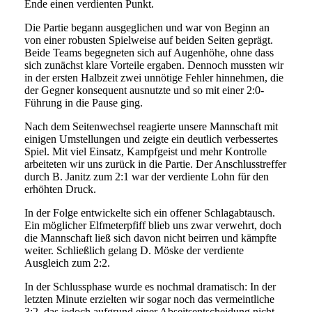
Ende einen verdienten Punkt.
Die Partie begann ausgeglichen und war von Beginn an
von einer robusten Spielweise auf beiden Seiten geprägt.
Beide Teams begegneten sich auf Augenhöhe, ohne dass
sich zunächst klare Vorteile ergaben. Dennoch mussten wir
in der ersten Halbzeit zwei unnötige Fehler hinnehmen, die
der Gegner konsequent ausnutzte und so mit einer 2:0-
Führung in die Pause ging.
Nach dem Seitenwechsel reagierte unsere Mannschaft mit
einigen Umstellungen und zeigte ein deutlich verbessertes
Spiel. Mit viel Einsatz, Kampfgeist und mehr Kontrolle
arbeiteten wir uns zurück in die Partie. Der Anschlusstreffer
durch B. Janitz zum 2:1 war der verdiente Lohn für den
erhöhten Druck.
In der Folge entwickelte sich ein offener Schlagabtausch.
Ein möglicher Elfmeterpfiff blieb uns zwar verwehrt, doch
die Mannschaft ließ sich davon nicht beirren und kämpfte
weiter. Schließlich gelang D. Möske der verdiente
Ausgleich zum 2:2.
In der Schlussphase wurde es nochmal dramatisch: In der
letzten Minute erzielten wir sogar noch das vermeintliche
3:2, das jedoch aufgrund einer Abseitsentscheidung nicht