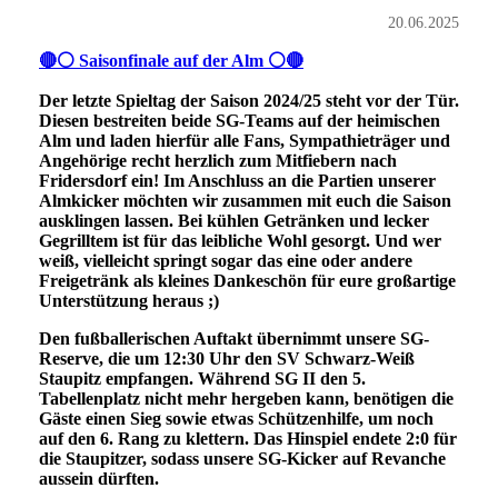
20.06.2025
🔴⚪ Saisonfinale auf der Alm ⚪🔴
Der letzte Spieltag der Saison 2024/25 steht vor der Tür.
Diesen bestreiten beide SG-Teams auf der heimischen
Alm und laden hierfür alle Fans, Sympathieträger und
Angehörige recht herzlich zum Mitfiebern nach
Fridersdorf ein! Im Anschluss an die Partien unserer
Almkicker möchten wir zusammen mit euch die Saison
ausklingen lassen. Bei kühlen Getränken und lecker
Gegrilltem ist für das leibliche Wohl gesorgt. Und wer
weiß, vielleicht springt sogar das eine oder andere
Freigetränk als kleines Dankeschön für eure großartige
Unterstützung heraus ;)
Den fußballerischen Auftakt übernimmt unsere SG-
Reserve, die um 12:30 Uhr den SV Schwarz-Weiß
Staupitz empfangen. Während SG II den 5.
Tabellenplatz nicht mehr hergeben kann, benötigen die
Gäste einen Sieg sowie etwas Schützenhilfe, um noch
auf den 6. Rang zu klettern. Das Hinspiel endete 2:0 für
die Staupitzer, sodass unsere SG-Kicker auf Revanche
aussein dürften.