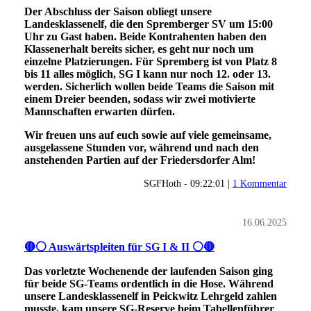
Der Abschluss der Saison obliegt unsere
Landesklassenelf, die den Spremberger SV um 15:00
Uhr zu Gast haben. Beide Kontrahenten haben den
Klassenerhalt bereits sicher, es geht nur noch um
einzelne Platzierungen. Für Spremberg ist von Platz 8
bis 11 alles möglich, SG I kann nur noch 12. oder 13.
werden. Sicherlich wollen beide Teams die Saison mit
einem Dreier beenden, sodass wir zwei motivierte
Mannschaften erwarten dürfen.
Wir freuen uns auf euch sowie auf viele gemeinsame,
ausgelassene Stunden vor, während und nach den
anstehenden Partien auf der Friedersdorfer Alm!
SGFHoth - 09:22:01 |
1 Kommentar
16.06.2025
🔴⚪ Auswärtspleiten für SG I & II ⚪🔴
Das vorletzte Wochenende der laufenden Saison ging
für beide SG-Teams ordentlich in die Hose. Während
unsere Landesklassenelf in Peickwitz Lehrgeld zahlen
musste, kam unsere SG-Reserve beim Tabellenführer