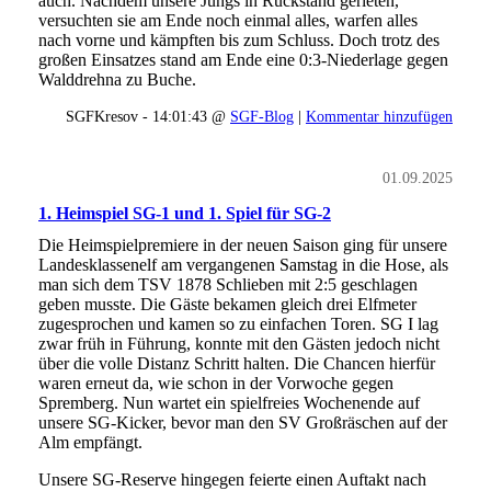
auch. Nachdem unsere Jungs in Rückstand gerieten,
versuchten sie am Ende noch einmal alles, warfen alles
nach vorne und kämpften bis zum Schluss. Doch trotz des
großen Einsatzes stand am Ende eine 0:3-Niederlage gegen
Walddrehna zu Buche.
SGFKresov - 14:01:43 @
SGF-Blog
|
Kommentar hinzufügen
01.09.2025
1. Heimspiel SG-1 und 1. Spiel für SG-2
Die Heimspielpremiere in der neuen Saison ging für unsere
Landesklassenelf am vergangenen Samstag in die Hose, als
man sich dem TSV 1878 Schlieben mit 2:5 geschlagen
geben musste. Die Gäste bekamen gleich drei Elfmeter
zugesprochen und kamen so zu einfachen Toren. SG I lag
zwar früh in Führung, konnte mit den Gästen jedoch nicht
über die volle Distanz Schritt halten. Die Chancen hierfür
waren erneut da, wie schon in der Vorwoche gegen
Spremberg. Nun wartet ein spielfreies Wochenende auf
unsere SG-Kicker, bevor man den SV Großräschen auf der
Alm empfängt.
Unsere SG-Reserve hingegen feierte einen Auftakt nach