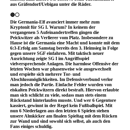
aus Gräfendorf/Uebigau unter die Räder.
🔴⚪
Die Germania-Elf avanciert immer mehr zum
Kryptonit für SG I. Warum? In keinem der
vergangenen 5 Aufeinandertreffen gingen die
Peickwitzer als Verlierer vom Platz. Insbesondere zu
Hause ist die Germania eine Macht und konnte mit dem
6:3-Erfolg am Samstag bereits den 3. Heimsieg in Folge
gegen unsere SGF einfahren. Mit taktisch neuer
Ausrichtung zeigte SG I im Angriffsspiel
vielversprechende Anlagen. Die harmlose Offensive der
letzten Wochen war phasenweise wie ausgewechselt
und erspielte sich mehrere Tor- und
Abschlussmöglichkeiten. Im Defensivverbund verlor
man jedoch die Partie. Einfache Fehler wurden von
eiskalten Peickwitzern direkt bestraft. Hiervon erlaubte
man sich schlicht zu viele, sodass man stets einem
Rückstand hinterlaufen musste. Und wer 6 Gegentore
kassiert, gewinnt in der Regel kein Fußballspiel. Mit
nun 6 Niederlagen aus den letzten 6 Spielen stehen
unsere Almkicker am finalen Spieltag mit dem Rücken
zur Wand und sind sowohl sich selbst, als auch den
Fans einiges schuldig.